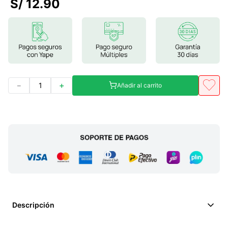
S/
12
.
90
7
.
glicinato magnesio
8
.
magnesio
9
.
melena leon
10
.
proteina
－
＋
Añadir al carrito
Descripción