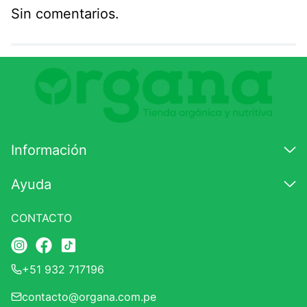
Sin comentarios.
Agregar comentario
Comentario
Califique el producto de 1 a 5 estrellas
★
★
★
☆
☆
Información
Su nombre
Ayuda
CONTACTO
Correo electrónico
+51 932 717196
Escribir comentario
contacto@organa.com.pe