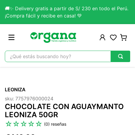
🚚✨ Delivery gratis a partir de S/ 230 en todo el Perú.
¡Compra fácil y recibe en casa! 💚
¿Qué estás buscando hoy?
TÉRMINOS MÁS BUSCADOS
1
.
omega 3
LEONIZA
2
.
citrato magnesio
sku
:
7757976000024
3
.
colageno
CHOCOLATE CON AGUAYMANTO
4
.
kefir
LEONIZA 50GR
5
.
lab nutrition
☆
☆
☆
☆
☆
(
0
)
6
.
stevia