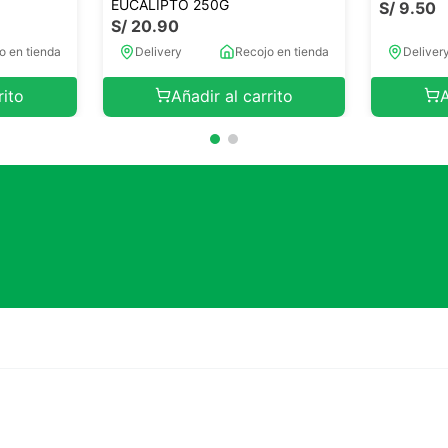
EUCALIPTO 250G
S/
9
.
50
S/
20
.
90
o en tienda
Delivery
Recojo en tienda
Deliver
rito
Añadir al carrito
A