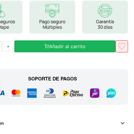
Frutos Secos
Frutos Deshidratados
Ver todo
Añadir al carrito
＋
Mieles
Mermeladas
Ver todo
Barritas Proteicas
Barritas Energeticas
Barritas Veganas
ón
Barritas Naturales
Ver todo