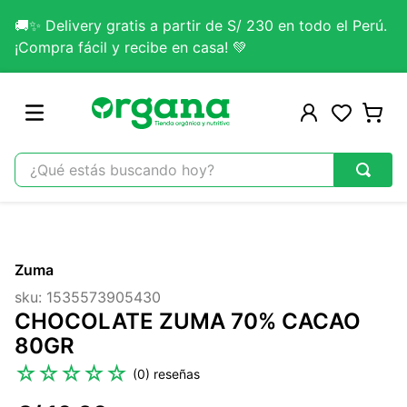
🚚✨ Delivery gratis a partir de S/ 230 en todo el Perú.
¡Compra fácil y recibe en casa! 💚
¿Qué estás buscando hoy?
TÉRMINOS MÁS BUSCADOS
1
.
omega 3
Zuma
2
.
citrato magnesio
sku
:
1535573905430
3
.
colageno
CHOCOLATE ZUMA 70% CACAO
4
.
kefir
80GR
5
.
lab nutrition
☆
☆
☆
☆
☆
(
0
)
6
.
stevia