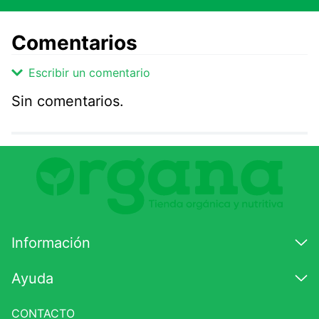
Comentarios
Escribir un comentario
Sin comentarios.
Agregar comentario
Comentario
Califique el producto de 1 a 5 estrellas
★
★
★
☆
☆
Información
Su nombre
Ayuda
CONTACTO
Correo electrónico