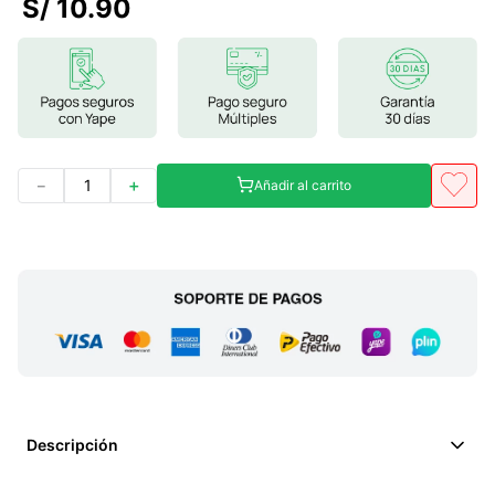
S/
10
.
90
7
.
glicinato magnesio
8
.
magnesio
9
.
melena leon
10
.
proteina
－
＋
Añadir al carrito
Descripción