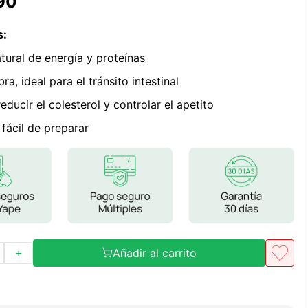
90
Frutos Secos
Frutos Deshidratados
s
:
Ver todo
tural de energía y proteínas
bra, ideal para el tránsito intestinal
educir el colesterol y controlar el apetito
y fácil de preparar
Mieles
Mermeladas
Ver todo
Barritas Proteicas
Añadir al carrito
Barritas Energeticas
＋
Barritas Veganas
Barritas Naturales
Ver todo