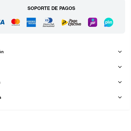
ón
s
a