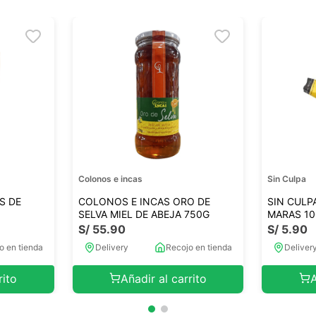
Colonos e incas
Sin Culpa
S DE
COLONOS E INCAS ORO DE
SIN CULP
SELVA MIEL DE ABEJA 750G
MARAS 1
S/
55
.
90
S/
5
.
90
o en tienda
Delivery
Recojo en tienda
Deliver
rito
Añadir al carrito
A