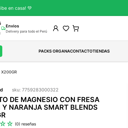
ibe en casa! 💚
5
Envios
Delivery para todo el Perú
M
PACKS ORGANA
CONTACTO
TIENDAS
 X200GR
Gomitas Para Adultos
Colágeno Bovino
Cafe
HUEVOS ORGANICOS
Shampoo
Gomitas Kids
Colageno Marino
Cacao
HUEVOS SALUDABLES
Acondicionador
nd
sku
:
7759283000322
Ver todo
Colagenos-Funcionales
Chocolates
Ver todo
Tintes-Naturales
TO DE MAGNESIO CON FRESA
Ver todo
Chocolate De taza
Tratamientos Capilares
 Y NARANJA SMART BLENDS
Ver todo
Ver todo
GR
☆
☆
(
0
)