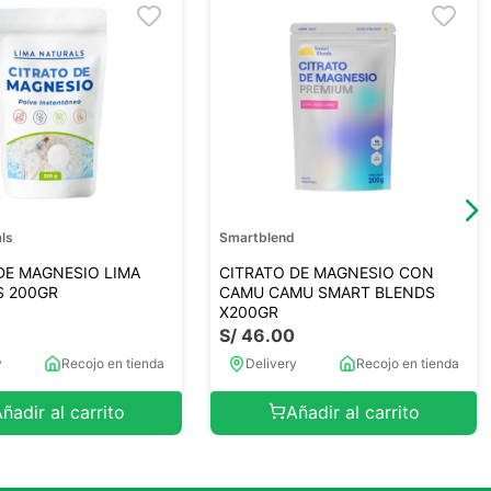
ls
Smartblend
DE MAGNESIO LIMA
CITRATO DE MAGNESIO CON
S 200GR
CAMU CAMU SMART BLENDS
X200GR
S/
46
.
00
y
Recojo en tienda
Delivery
Recojo en tienda
ñadir al carrito
Añadir al carrito