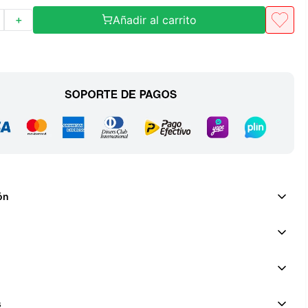
Añadir al carrito
＋
ón
s