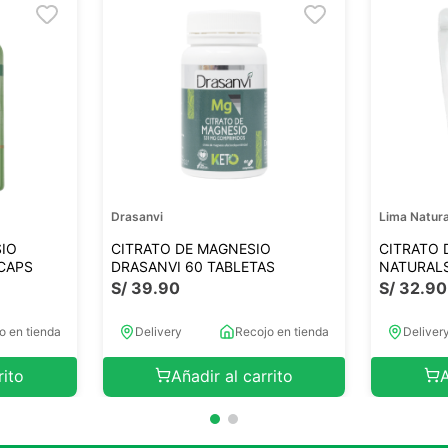
Drasanvi
Lima Natura
SIO
CITRATO DE MAGNESIO
CITRATO 
CAPS
DRASANVI 60 TABLETAS
NATURAL
S/
39
.
90
S/
32
.
90
o en tienda
Delivery
Recojo en tienda
Deliver
rito
Añadir al carrito
A