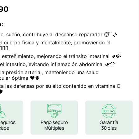
Frutos Secos
90
Frutos Deshidratados
Ver todo
s
:
a el sueño, contribuye al descanso reparador 😴🌙
 el cuerpo física y mentalmente, promoviendo el
‍♀️✨
el estreñimiento, mejorando el tránsito intestinal 🚽🍃
Mieles
 el intestino, evitando inflamación abdominal 🌿🤍
Mermeladas
 la presión arterial, manteniendo una salud
Ver todo
cular óptima ❤️🫀
za las defensas por su alto contenido en vitamina C
️
Barritas Proteicas
Barritas Energeticas
Barritas Veganas
Barritas Naturales
Ver todo