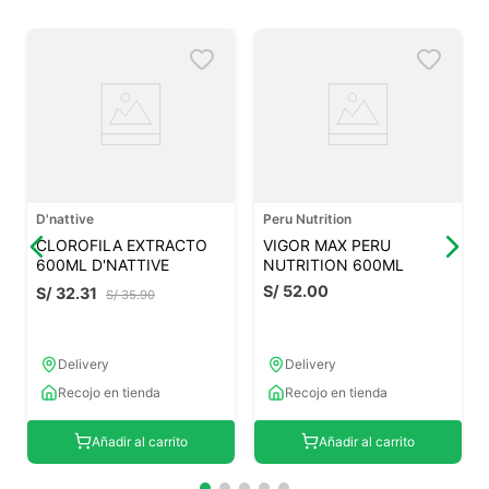
D'nattive
Peru Nutrition
CLOROFILA EXTRACTO
VIGOR MAX PERU
600ML D'NATTIVE
NUTRITION 600ML
S/
52
.
00
S/
32
.
31
S/
35
.
90
Delivery
Delivery
Recojo en tienda
Recojo en tienda
Añadir al carrito
Añadir al carrito