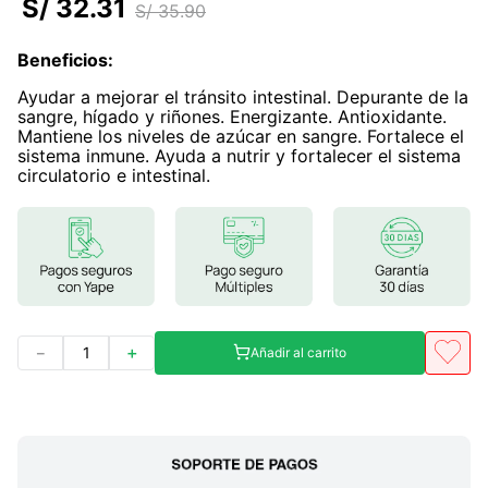
S/
32
.
31
S/
35
.
90
7
.
proteina
Beneficios
:
8
.
magnesio
Ayudar a mejorar el tránsito intestinal. Depurante de la
9
.
melena leon
sangre, hígado y riñones. Energizante. Antioxidante.
Mantiene los niveles de azúcar en sangre. Fortalece el
10
.
stevia
sistema inmune. Ayuda a nutrir y fortalecer el sistema
circulatorio e intestinal.
－
＋
Añadir al carrito