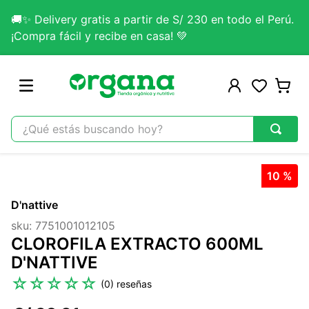
🚚✨ Delivery gratis a partir de S/ 230 en todo el Perú.
¡Compra fácil y recibe en casa! 💚
¿Qué estás buscando hoy?
TÉRMINOS MÁS BUSCADOS
10 %
1
.
omega 3
D'nattive
2
.
citrato magnesio
sku
:
7751001012105
3
.
lab nutrition
CLOROFILA EXTRACTO 600ML
4
.
colageno
D'NATTIVE
5
.
kefir
☆
☆
☆
☆
☆
(
0
)
6
.
glicinato magnesio