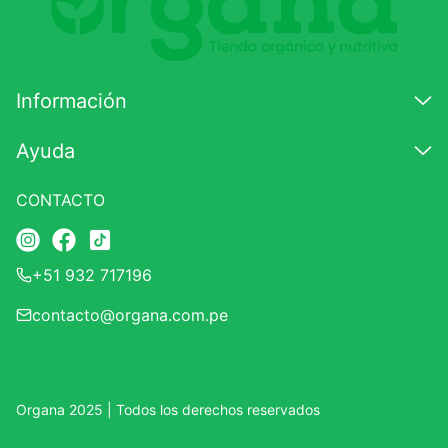
Califique el producto de 1 a 5 estrellas
★
★
★
☆
☆
Información
Su nombre
Ayuda
CONTACTO
Correo electrónico
+51 932 717196
Escribir comentario
contacto@organa.com.pe
Organa 2025 | Todos los derechos reservados
ENVIAR COMENTARIO