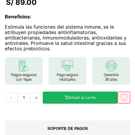
S/
89
.
00
7
.
lab nutrition
Beneficios
:
8
.
magnesio
Estimula las funciones del sistema inmune, se le
9
.
stevia
atribuyen propiedades antiinflamatorias,
antibacterianas, inmunomoduladoras, antioxidantes y
10
.
proteina
antivirales. Promueve la salud intestinal gracias a sus
efectos prebioticos.
－
＋
Añadir al carrito