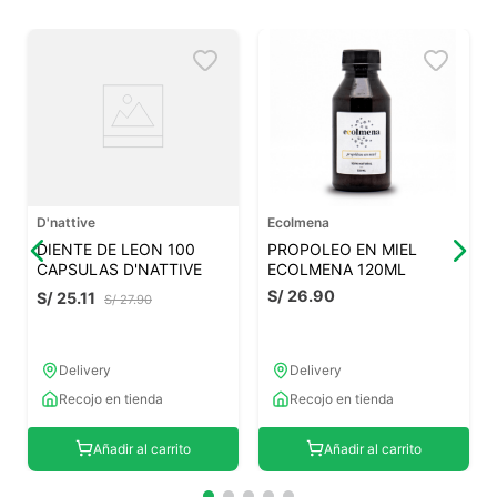
D'nattive
Ecolmena
DIENTE DE LEON 100
PROPOLEO EN MIEL
CAPSULAS D'NATTIVE
ECOLMENA 120ML
S/
26
.
90
S/
25
.
11
S/
27
.
90
Delivery
Delivery
Recojo en tienda
Recojo en tienda
Añadir al carrito
Añadir al carrito