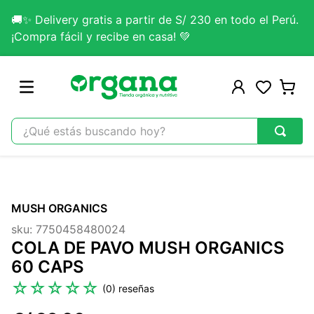
🚚✨ Delivery gratis a partir de S/ 230 en todo el Perú.
¡Compra fácil y recibe en casa! 💚
¿Qué estás buscando hoy?
TÉRMINOS MÁS BUSCADOS
1
.
omega 3
MUSH ORGANICS
2
.
citrato magnesio
sku
:
7750458480024
3
.
colageno
COLA DE PAVO MUSH ORGANICS
4
.
kefir
60 CAPS
5
.
glicinato magnesio
☆
☆
☆
☆
☆
(
0
)
6
.
melena leon