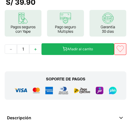
S/
39
.
90
7
.
lab nutrition
8
.
magnesio
9
.
stevia
10
.
proteina
－
＋
Añadir al carrito
Descripción