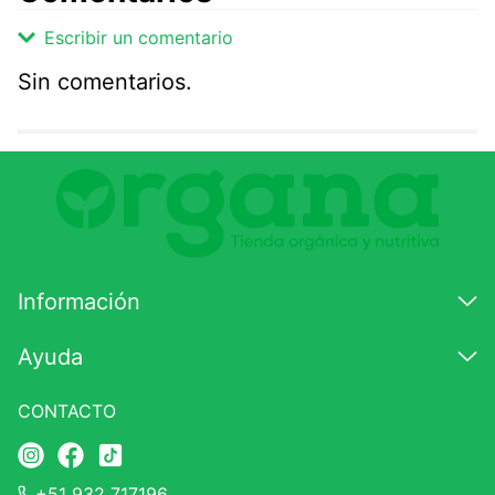
Escribir un comentario
Sin comentarios.
Agregar comentario
Comentario
Califique el producto de 1 a 5 estrellas
★
★
★
☆
☆
Información
Su nombre
Ayuda
CONTACTO
Correo electrónico
+51 932 717196