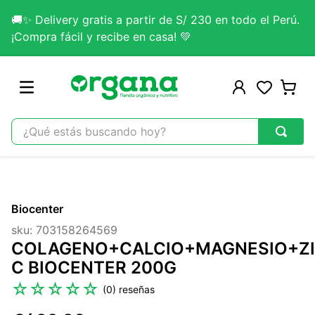
🚚✨ Delivery gratis a partir de S/ 230 en todo el Perú.
¡Compra fácil y recibe en casa! 💚
¿Qué estás buscando hoy?
TÉRMINOS MÁS BUSCADOS
1
.
omega 3
Biocenter
2
.
citrato magnesio
sku
:
703158264569
3
.
colageno
COLAGENO+CALCIO+MAGNESIO+ZI
4
.
kefir
C BIOCENTER 200G
5
.
glicinato magnesio
☆
☆
☆
☆
☆
(
0
)
6
.
melena leon