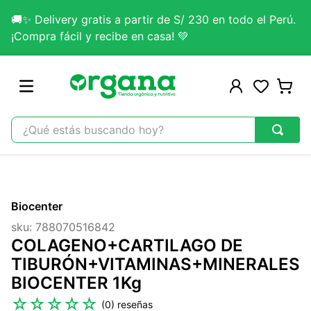
🚚✨ Delivery gratis a partir de S/ 230 en todo el Perú.
¡Compra fácil y recibe en casa! 💚
¿Qué estás buscando hoy?
TÉRMINOS MÁS BUSCADOS
1
.
omega 3
Biocenter
2
.
citrato magnesio
sku
:
788070516842
3
.
lab nutrition
COLAGENO+CARTILAGO DE
4
.
colageno
TIBURÓN+VITAMINAS+MINERALES
BIOCENTER 1Kg
5
.
kefir
☆
☆
☆
☆
☆
(
0
)
6
.
glicinato magnesio