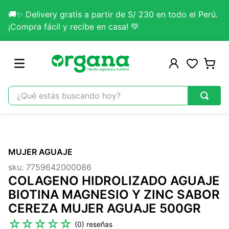
🚚✨ Delivery gratis a partir de S/ 230 en todo el Perú.
¡Compra fácil y recibe en casa! 💚
¿Qué estás buscando hoy?
TÉRMINOS MÁS BUSCADOS
1
.
omega 3
MUJER AGUAJE
2
.
citrato magnesio
sku
:
7759642000086
3
.
colageno
COLAGENO HIDROLIZADO AGUAJE
4
.
lab nutrition
BIOTINA MAGNESIO Y ZINC SABOR
CEREZA MUJER AGUAJE 500GR
5
.
kefir
☆
☆
☆
☆
☆
(
0
)
6
.
glicinato magnesio