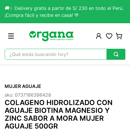
🚚✨ Delivery gratis a partir de S/ 230 en todo el Perú.
¡Compra fácil y recibe en casa! 💚
¿Qué estás buscando hoy?
TÉRMINOS MÁS BUSCADOS
1
.
omega 3
MUJER AGUAJE
2
.
citrato magnesio
sku
:
0737186396428
3
.
colageno
COLAGENO HIDROLIZADO CON
4
.
kefir
AGUAJE BIOTINA MAGNESIO Y
ZINC SABOR A MORA MUJER
5
.
lab nutrition
AGUAJE 500GR
6
.
stevia