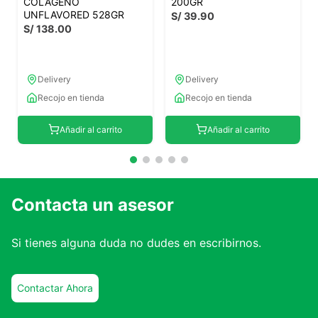
COLÁGENO
200GR
UNFLAVORED 528GR
S/
39
.
90
S/
138
.
00
Delivery
Delivery
Recojo en tienda
Recojo en tienda
Añadir al carrito
Añadir al carrito
Contacta un asesor
Si tienes alguna duda no dudes en escribirnos.
Contactar Ahora