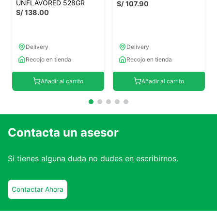
UNFLAVORED 528GR
S/
107
.
90
S/
138
.
00
Delivery
Delivery
Recojo en tienda
Recojo en tienda
Añadir al carrito
Añadir al carrito
Contacta un asesor
Si tienes alguna duda no dudes en escribirnos.
Contactar Ahora