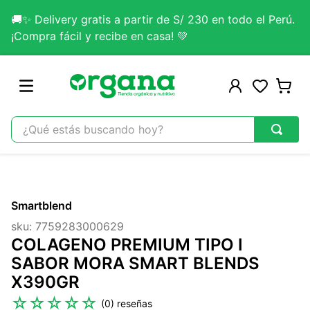
🚚✨ Delivery gratis a partir de S/ 230 en todo el Perú.
¡Compra fácil y recibe en casa! 💚
¿Qué estás buscando hoy?
TÉRMINOS MÁS BUSCADOS
1
.
omega 3
Smartblend
2
.
citrato magnesio
sku
:
7759283000629
3
.
lab nutrition
COLAGENO PREMIUM TIPO I
4
.
colageno
SABOR MORA SMART BLENDS
X390GR
5
.
kefir
☆
☆
☆
☆
☆
(
0
)
6
.
glicinato magnesio