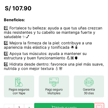
7
.
proteina
S/
107
.
90
8
.
magnesio
Beneficios
:
9
.
melena leon
1️⃣ Fortalece tu belleza: ayuda a que tus uñas crezcan
10
.
stevia
más resistentes y tu cabello se mantenga fuerte y
saludable ✨💅
2️⃣ Mejora la firmeza de la piel: contribuye a una
apariencia más elástica y tonificada 🌟🧴
3️⃣ Apoya tus músculos: ayuda a mantener su
estructura y buen funcionamiento 💪🏽🫀
4️⃣ Hidrata desde dentro: favorece una piel más suave,
nutrida y con mejor textura 💧🌸
－
＋
Añadir al carrito