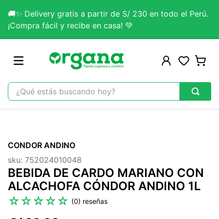
🚚✨ Delivery gratis a partir de S/ 230 en todo el Perú.
¡Compra fácil y recibe en casa! 💚
¿Qué estás buscando hoy?
TÉRMINOS MÁS BUSCADOS
1
.
omega 3
CONDOR ANDINO
2
.
citrato magnesio
sku
:
752024010048
3
.
colageno
BEBIDA DE CARDO MARIANO CON
4
.
kefir
ALCACHOFA CÓNDOR ANDINO 1L
5
.
glicinato magnesio
☆
☆
☆
☆
☆
(
0
)
6
.
melena leon