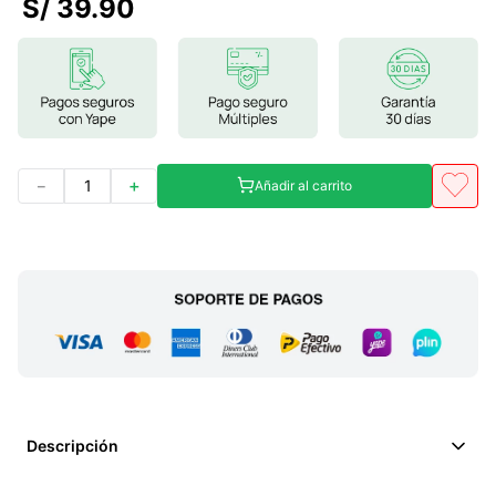
S/
39
.
90
7
.
lab nutrition
8
.
magnesio
9
.
stevia
10
.
proteina
－
＋
Añadir al carrito
Descripción