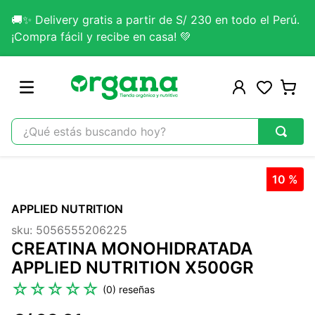
🚚✨ Delivery gratis a partir de S/ 230 en todo el Perú.
¡Compra fácil y recibe en casa! 💚
¿Qué estás buscando hoy?
TÉRMINOS MÁS BUSCADOS
10 %
1
.
omega 3
APPLIED NUTRITION
2
.
citrato magnesio
sku
:
5056555206225
3
.
colageno
CREATINA MONOHIDRATADA
4
.
kefir
APPLIED NUTRITION X500GR
5
.
glicinato magnesio
☆
☆
☆
☆
☆
(
0
)
6
.
melena leon