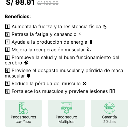
S/
98
.
91
S/
109
.
90
7
.
magnesio
Beneficios
:
8
.
stevia
1️⃣ Aumenta la fuerza y la resistencia física 💪
9
.
ashwagandha
2️⃣ Retrasa la fatiga y cansancio ⚡
10
.
clorofila
3️⃣ Ayuda a la producción de energía 🔋
4️⃣ Mejora la recuperación muscular 🦾
5️⃣ Promueve la salud y el buen funcionamiento del
cerebro 🧠
6️⃣ Previene el desgaste muscular y pérdida de masa
muscular 🛡️
7️⃣ Reduce la pérdida del músculo 🚫
8️⃣ Fortalece los músculos y previene lesiones 🏋️‍♂️