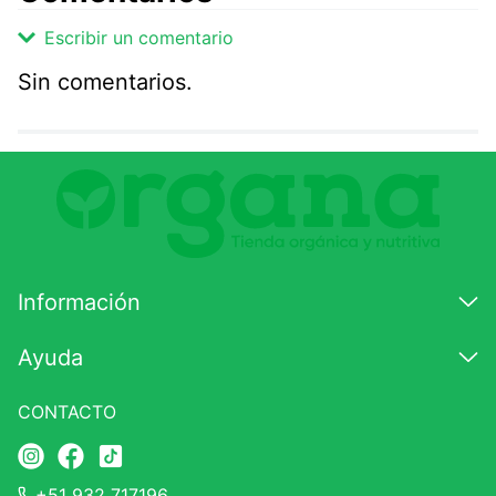
Escribir un comentario
Sin comentarios.
Agregar comentario
Comentario
Califique el producto de 1 a 5 estrellas
★
★
★
☆
☆
Información
Su nombre
Ayuda
CONTACTO
Correo electrónico
+51 932 717196