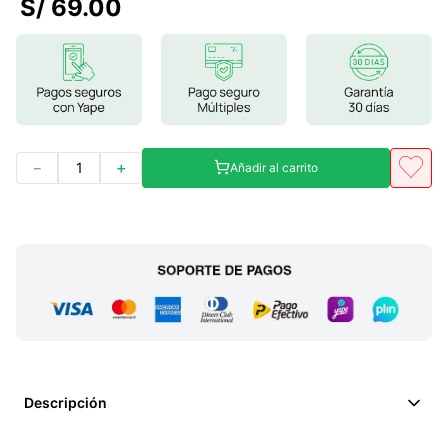
S/
69
.
00
7
.
magnesio
8
.
stevia
9
.
ashwagandha
10
.
clorofila
－
＋
Añadir al carrito
Descripción