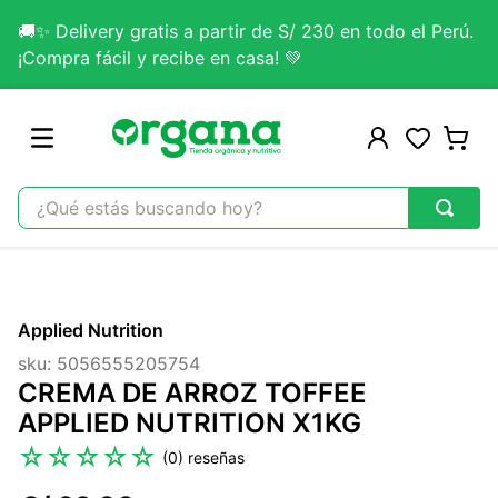
🚚✨ Delivery gratis a partir de S/ 230 en todo el Perú.
¡Compra fácil y recibe en casa! 💚
¿Qué estás buscando hoy?
TÉRMINOS MÁS BUSCADOS
1
.
omega 3
Applied Nutrition
2
.
citrato magnesio
sku
:
5056555205754
3
.
colageno
CREMA DE ARROZ TOFFEE
4
.
kefir
APPLIED NUTRITION X1KG
5
.
glicinato magnesio
☆
☆
☆
☆
☆
(
0
)
6
.
melena leon