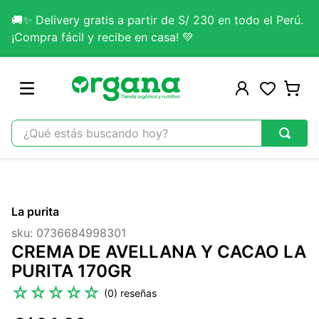
🚚✨ Delivery gratis a partir de S/ 230 en todo el Perú.
¡Compra fácil y recibe en casa! 💚
¿Qué estás buscando hoy?
TÉRMINOS MÁS BUSCADOS
1
.
omega 3
La purita
2
.
citrato magnesio
sku
:
0736684998301
3
.
colageno
CREMA DE AVELLANA Y CACAO LA
4
.
kefir
PURITA 170GR
5
.
lab nutrition
☆
☆
☆
☆
☆
(
0
)
6
.
stevia