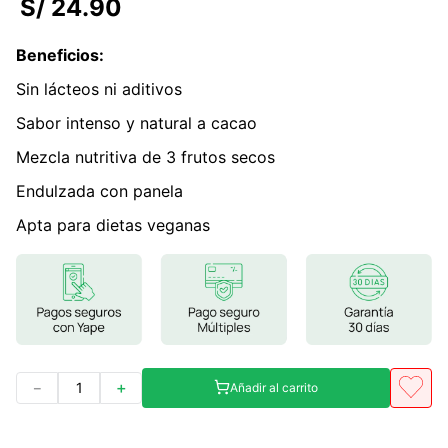
S/
24
.
90
7
.
glicinato magnesio
Beneficios
:
8
.
magnesio
Sin lácteos ni aditivos
9
.
melena leon
Sabor intenso y natural a cacao
10
.
proteina
Mezcla nutritiva de 3 frutos secos
Endulzada con panela
Apta para dietas veganas
－
＋
Añadir al carrito