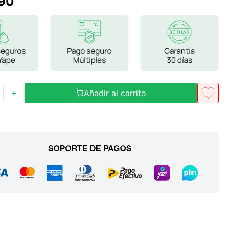
90
Frutos Secos
Frutos Deshidratados
Ver todo
Añadir al carrito
＋
Mieles
Mermeladas
Ver todo
Barritas Proteicas
Barritas Energeticas
Barritas Veganas
Barritas Naturales
Ver todo