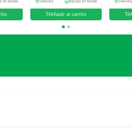
o en tienda
Delivery
Recojo en tienda
Deliver
rito
Añadir al carrito
A