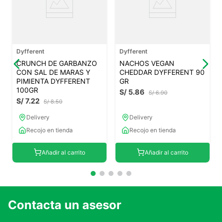
Dyfferent
Dyfferent
CRUNCH DE GARBANZO
NACHOS VEGAN
CON SAL DE MARAS Y
CHEDDAR DYFFERENT 90
PIMIENTA DYFFERENT
GR
100GR
S/
5
.
86
S/
6
.
90
S/
7
.
22
S/
8
.
50
Delivery
Delivery
Recojo en tienda
Recojo en tienda
Añadir al carrito
Añadir al carrito
Contacta un asesor