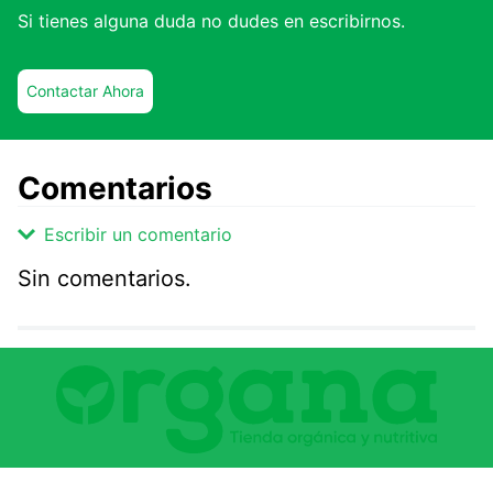
Si tienes alguna duda no dudes en escribirnos.
Contactar Ahora
Comentarios
Escribir un comentario
Sin comentarios.
Agregar comentario
Comentario
Califique el producto de 1 a 5 estrellas
★
★
★
☆
☆