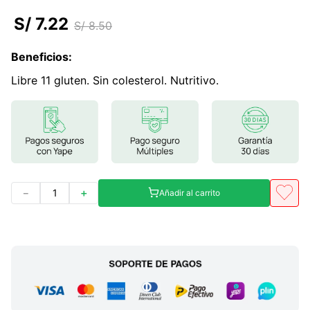
7
.
glicinato magnesio
S/
7
.
22
S/
8
.
50
8
.
magnesio
Beneficios
:
9
.
melena leon
Libre 11 gluten. Sin colesterol. Nutritivo.
10
.
proteina
－
＋
Añadir al carrito