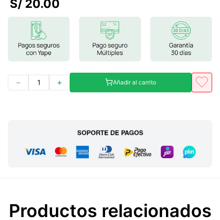
S/
20
.
00
7
.
glicinato magnesio
8
.
magnesio
9
.
melena leon
10
.
proteina
－
＋
Añadir al carrito
Productos relacionados