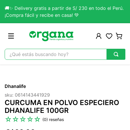
🚚✨ Delivery gratis a partir de S/ 230 en todo el Perú.
¡Compra fácil y recibe en casa! 💚
¿Qué estás buscando hoy?
TÉRMINOS MÁS BUSCADOS
1
.
omega 3
Dhanalife
2
.
citrato magnesio
sku
:
0614143441929
3
.
colageno
CURCUMA EN POLVO ESPECIERO
4
.
kefir
DHANALIFE 100GR
5
.
lab nutrition
☆
☆
☆
☆
☆
(
0
)
6
.
stevia