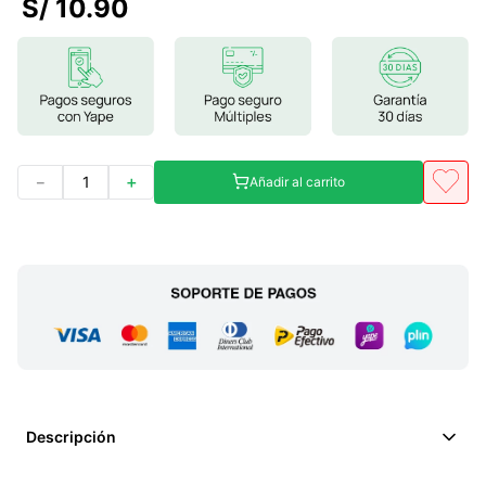
S/
10
.
90
7
.
magnesio
8
.
melena leon
9
.
stevia
10
.
proteina
－
＋
Añadir al carrito
Descripción