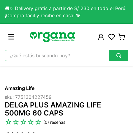
🚚✨ Delivery gratis a partir de S/ 230 en todo el Perú.
¡Compra fácil y recibe en casa! 💚
¿Qué estás buscando hoy?
TÉRMINOS MÁS BUSCADOS
1
.
omega 3
Amazing Life
2
.
citrato magnesio
sku
:
7751304227459
3
.
lab nutrition
DELGA PLUS AMAZING LIFE
4
.
colageno
500MG 60 CAPS
5
.
kefir
☆
☆
☆
☆
☆
(
0
)
6
.
glicinato magnesio