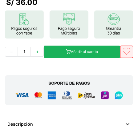
S/
36
.
00
7
.
proteina
8
.
magnesio
9
.
melena leon
10
.
stevia
－
＋
Añadir al carrito
Descripción