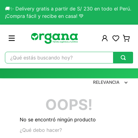
🚚✨ Delivery gratis a partir de S/ 230 en todo el Perú.
¡Compra fácil y recibe en casa! 💚
¿Qué estás buscando hoy?
TÉRMINOS MÁS BUSCADOS
1
.
omega 3
RELEVANCIA
2
.
citrato magnesio
OOPS!
3
.
colageno
4
.
kefir
No se encontró ningún producto
5
.
glicinato magnesio
¿Qué debo hacer?
6
.
melena leon