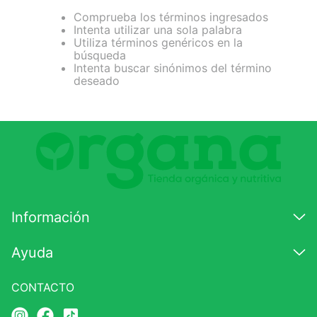
Comprueba los términos ingresados
7
.
magnesio
Intenta utilizar una sola palabra
Utiliza términos genéricos en la
8
.
stevia
búsqueda
Intenta buscar sinónimos del término
9
.
ashwagandha
deseado
10
.
clorofila
Información
Ayuda
CONTACTO