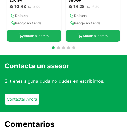
200GR
390GR
S/
10
.
43
S/
14
.
28
S/
14
.
90
S/
16
.
80
Delivery
Delivery
Recojo en tienda
Recojo en tienda
Añadir al carrito
Añadir al carrito
Contacta un asesor
Si tienes alguna duda no dudes en escribirnos.
Contactar Ahora
Comentarios