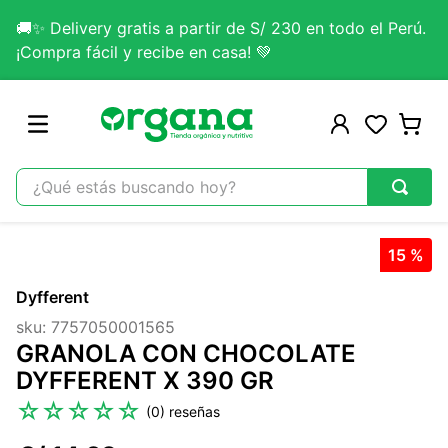
🚚✨ Delivery gratis a partir de S/ 230 en todo el Perú.
¡Compra fácil y recibe en casa! 💚
¿Qué estás buscando hoy?
TÉRMINOS MÁS BUSCADOS
15 %
1
.
omega 3
Dyfferent
2
.
citrato magnesio
sku
:
7757050001565
3
.
colageno
GRANOLA CON CHOCOLATE
4
.
kefir
DYFFERENT X 390 GR
5
.
glicinato magnesio
☆
☆
☆
☆
☆
(
0
)
6
.
melena leon