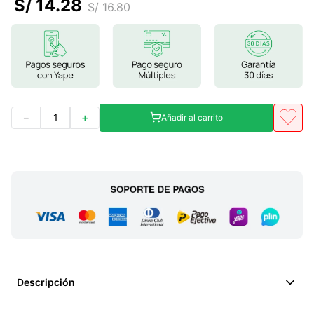
S/
14
.
28
S/
16
.
80
7
.
lab nutrition
8
.
magnesio
9
.
stevia
10
.
proteina
－
＋
Añadir al carrito
Descripción