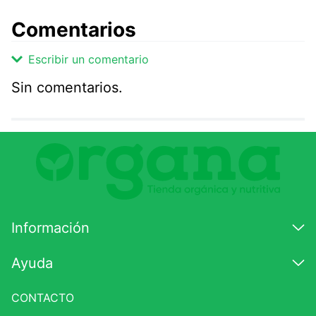
Comentarios
Escribir un comentario
Sin comentarios.
Agregar comentario
Comentario
Califique el producto de 1 a 5 estrellas
★
★
★
☆
☆
Información
Su nombre
Ayuda
CONTACTO
Correo electrónico