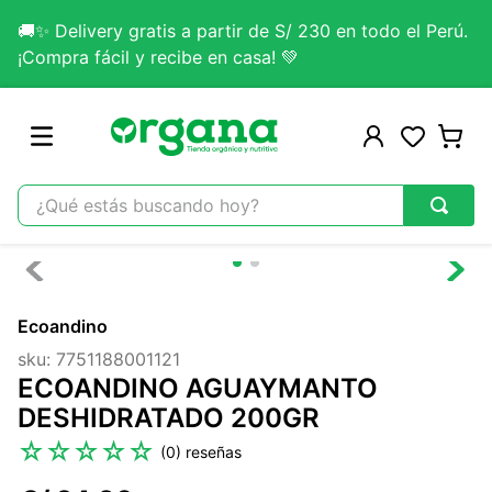
🚚✨ Delivery gratis a partir de S/ 230 en todo el Perú.
¡Compra fácil y recibe en casa! 💚
¿Qué estás buscando hoy?
TÉRMINOS MÁS BUSCADOS
1
.
omega 3
Ecoandino
2
.
citrato magnesio
sku
:
7751188001121
3
.
colageno
ECOANDINO AGUAYMANTO
4
.
kefir
DESHIDRATADO 200GR
5
.
glicinato magnesio
☆
☆
☆
☆
☆
(
0
)
6
.
melena leon