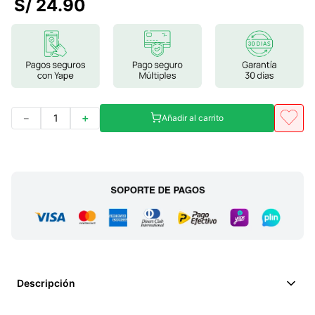
S/
24
.
90
7
.
lab nutrition
8
.
magnesio
9
.
stevia
10
.
proteina
－
＋
Añadir al carrito
Descripción