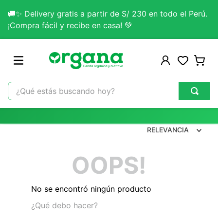
🚚✨ Delivery gratis a partir de S/ 230 en todo el Perú.
¡Compra fácil y recibe en casa! 💚
¿Qué estás buscando hoy?
TÉRMINOS MÁS BUSCADOS
1
.
omega 3
RELEVANCIA
2
.
citrato magnesio
OOPS!
3
.
colageno
4
.
kefir
No se encontró ningún producto
5
.
glicinato magnesio
¿Qué debo hacer?
6
.
melena leon