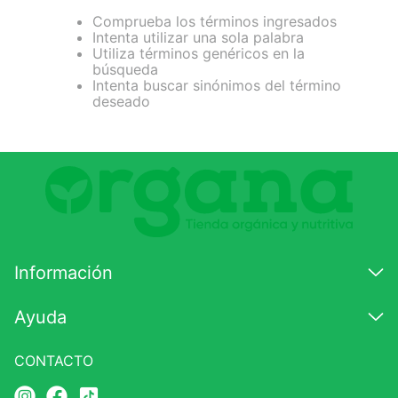
Comprueba los términos ingresados
7
.
lab nutrition
Intenta utilizar una sola palabra
Utiliza términos genéricos en la
8
.
magnesio
búsqueda
Intenta buscar sinónimos del término
9
.
stevia
deseado
10
.
proteina
Información
Ayuda
CONTACTO