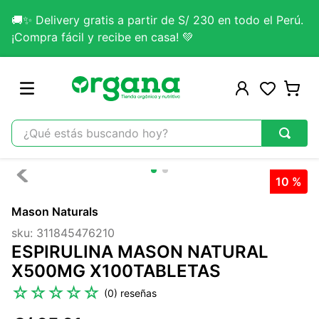
🚚✨ Delivery gratis a partir de S/ 230 en todo el Perú.
¡Compra fácil y recibe en casa! 💚
¿Qué estás buscando hoy?
TÉRMINOS MÁS BUSCADOS
10 %
1
.
omega 3
Mason Naturals
2
.
citrato magnesio
sku
:
311845476210
3
.
colageno
ESPIRULINA MASON NATURAL
4
.
lab nutrition
X500MG X100TABLETAS
5
.
kefir
☆
☆
☆
☆
☆
(
0
)
6
.
glicinato magnesio