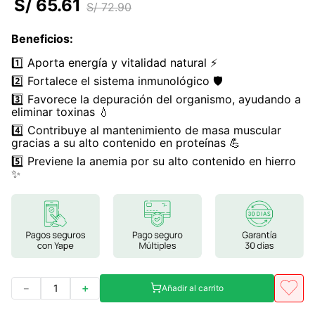
S/
65
.
61
S/
72
.
90
7
.
magnesio
Beneficios
:
8
.
melena leon
1️⃣ Aporta energía y vitalidad natural ⚡
9
.
stevia
2️⃣ Fortalece el sistema inmunológico 🛡️
10
.
proteina
3️⃣ Favorece la depuración del organismo, ayudando a
eliminar toxinas 💧
4️⃣ Contribuye al mantenimiento de masa muscular
gracias a su alto contenido en proteínas 💪
5️⃣ Previene la anemia por su alto contenido en hierro
✨
－
＋
Añadir al carrito