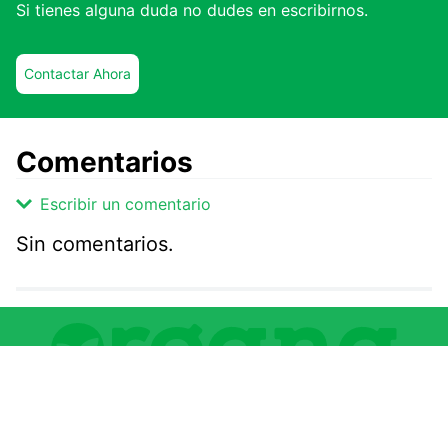
Si tienes alguna duda no dudes en escribirnos.
Contactar Ahora
Comentarios
Escribir un comentario
Sin comentarios.
Agregar comentario
Comentario
Califique el producto de 1 a 5 estrellas
★
★
★
☆
☆
Información