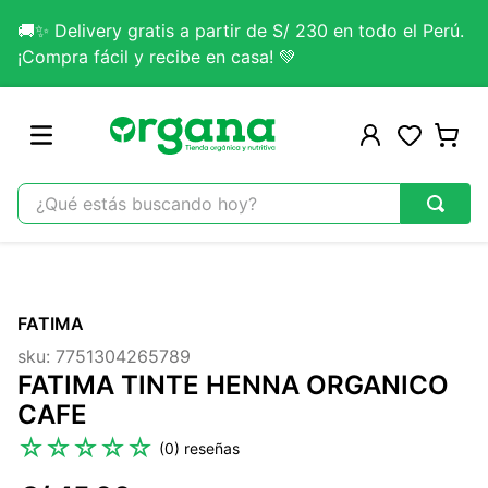
🚚✨ Delivery gratis a partir de S/ 230 en todo el Perú.
¡Compra fácil y recibe en casa! 💚
¿Qué estás buscando hoy?
TÉRMINOS MÁS BUSCADOS
1
.
omega 3
FATIMA
2
.
citrato magnesio
sku
:
7751304265789
3
.
lab nutrition
FATIMA TINTE HENNA ORGANICO
4
.
colageno
CAFE
5
.
kefir
☆
☆
☆
☆
☆
(
0
)
6
.
glicinato magnesio