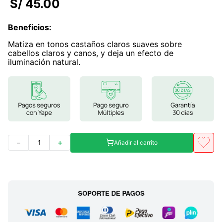
S/
45
.
00
7
.
proteina
Beneficios
:
8
.
magnesio
Matiza en tonos castaños claros suaves sobre
9
.
melena leon
cabellos claros y canos, y deja un efecto de
iluminación natural.
10
.
stevia
－
＋
Añadir al carrito