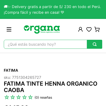
🚚✨ Delivery gratis a partir de S/ 230 en todo el Perú.
¡Compra fácil y recibe en casa! 💚
¿Qué estás buscando hoy?
TÉRMINOS MÁS BUSCADOS
1
.
omega 3
FATIMA
2
.
citrato magnesio
sku
:
7751304265727
3
.
colageno
FATIMA TINTE HENNA ORGANICO
4
.
lab nutrition
CAOBA
5
.
kefir
☆
☆
☆
☆
☆
(
0
)
6
.
glicinato magnesio