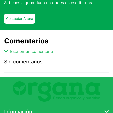
Si tienes alguna duda no dudes en escribirnos.
Contactar Ahora
Comentarios
Escribir un comentario
Sin comentarios.
Agregar comentario
Comentario
Califique el producto de 1 a 5 estrellas
★
★
★
☆
☆
Información