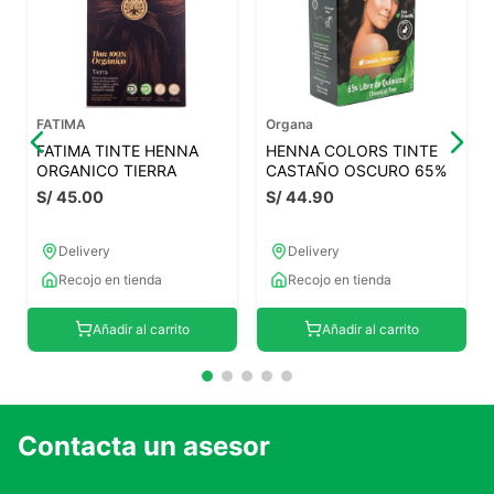
FATIMA
Organa
FATIMA TINTE HENNA
HENNA COLORS TINTE
ORGANICO TIERRA
CASTAÑO OSCURO 65%
S/
45
.
00
S/
44
.
90
Delivery
Delivery
Recojo en tienda
Recojo en tienda
Añadir al carrito
Añadir al carrito
Contacta un asesor