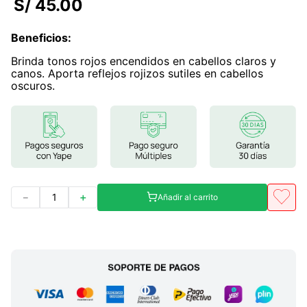
S/
45
.
00
7
.
magnesio
Beneficios
:
8
.
melena leon
Brinda tonos rojos encendidos en cabellos claros y
9
.
stevia
canos. Aporta reflejos rojizos sutiles en cabellos
oscuros.
10
.
proteina
－
＋
Añadir al carrito