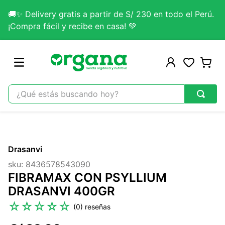
🚚✨ Delivery gratis a partir de S/ 230 en todo el Perú.
¡Compra fácil y recibe en casa! 💚
¿Qué estás buscando hoy?
TÉRMINOS MÁS BUSCADOS
1
.
omega 3
Drasanvi
2
.
citrato magnesio
sku
:
8436578543090
3
.
colageno
FIBRAMAX CON PSYLLIUM
4
.
kefir
DRASANVI 400GR
5
.
glicinato magnesio
☆
☆
☆
☆
☆
(
0
)
6
.
melena leon