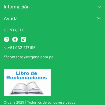
★
★
★
☆
☆
Información
Su nombre
Ayuda
CONTACTO
Correo electrónico
+51 932 717196
Escribir comentario
contacto@organa.com.pe
ENVIAR COMENTARIO
Organa 2025 | Todos los derechos reservados