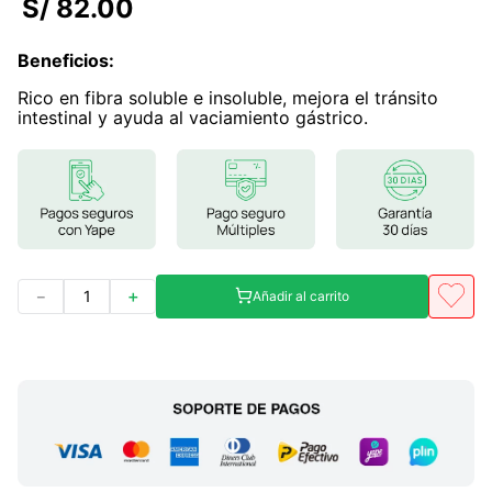
S/
82
.
00
7
.
magnesio
Beneficios
:
8
.
stevia
Rico en fibra soluble e insoluble, mejora el tránsito
9
.
ashwagandha
intestinal y ayuda al vaciamiento gástrico.
10
.
clorofila
－
＋
Añadir al carrito