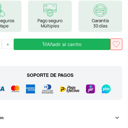
Frutos Secos
Frutos Deshidratados
Ver todo
Añadir al carrito
＋
Mieles
Mermeladas
Ver todo
Barritas Proteicas
Barritas Energeticas
Barritas Veganas
ón
Barritas Naturales
Ver todo