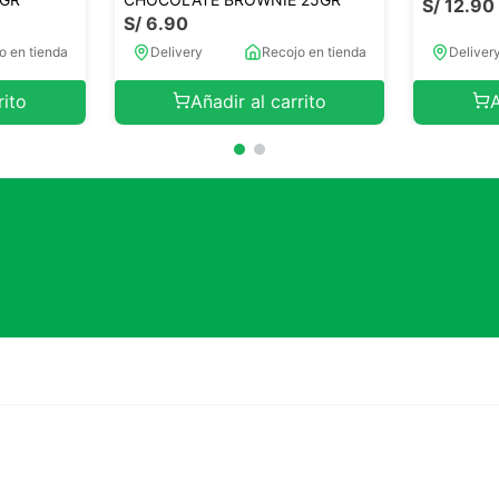
S/
12
.
90
S/
6
.
90
o en tienda
Delivery
Recojo en tienda
Deliver
rito
Añadir al carrito
A