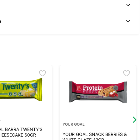
a
L
YOUR GOAL
L BARRA TWENTY'S
YOUR GOAL SNACK BERRIES &
HEESECAKE 60GR
WHITE GLAZE 42GR