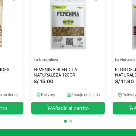
La Naturaleza
La Naturale
NDES
FEMENINA BLEND LA
FLOR DE 
NATURALEZA 120GR
NATURAL
S/
15
.
00
S/
11
.
90
o en tienda
Delivery
Recojo en tienda
Deliver
rito
Añadir al carrito
A