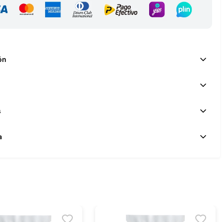
ón
s
a