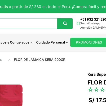
ratis a partir de S/ 230 en todo el Perú. ¡Compra fácil y rec
+51 932 321 29
Solo WhatsApp
Atención 9AM-6P
scos y Congelados
Cuidado Personal
PROMOCIONES
es
FLOR DE JAMAICA KERA 200GR
getales
iales
Aguaje
Magnesio
Avenas Organicas
Panes Veganos
Pastas Dentales
tes
rales
porales
Curcuma
Potasio
Avenas Sin gluten
Panes Keto
Jabones
Kera Supe
 y Sueño
ncionales
Solar
Maca Negra
Zinc
Avenas Funcionales
Otros Panes
Desodorantes
FLOR 
Maca Roja
Calcio
Ver todo
Ver todo
Cuidado Femenino
☆
☆
☆
Moringa
Hierro
Ver todo
Cardo Mariano
Selenio
S/
17
.
Otros
Otros