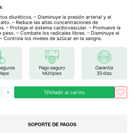
Frutos Secos
s
:
Frutos Deshidratados
tos diuréticos. – Disminuye la presión arterial y el
Ver todo
 alto. – Reduce las altas concentraciones de
dos. – Protege el sistema cardiovascular. – Promueve la
 peso. – Combate los radicales libres. – Disminuye el
– Controla los niveles de azúcar en la sangre.
Mieles
Mermeladas
Ver todo
Añadir al carrito
＋
Barritas Proteicas
Barritas Energeticas
Barritas Veganas
Barritas Naturales
Ver todo