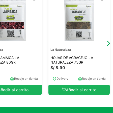
za
La Naturaleza
JAMAICA LA
HOJAS DE AGRACEJO LA
EZA 80GR
NATURALEZA 75GR
S/
8
.
90
y
Recojo en tienda
Delivery
Recojo en tienda
ñadir al carrito
Añadir al carrito