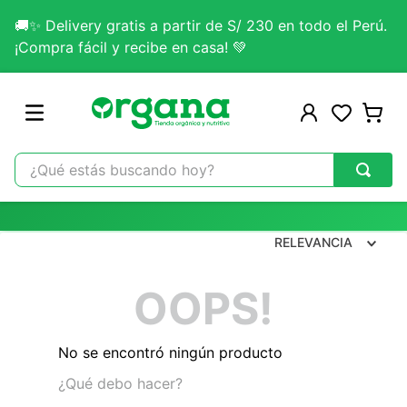
🚚✨ Delivery gratis a partir de S/ 230 en todo el Perú.
¡Compra fácil y recibe en casa! 💚
¿Qué estás buscando hoy?
TÉRMINOS MÁS BUSCADOS
1
.
omega 3
RELEVANCIA
2
.
citrato magnesio
OOPS!
3
.
colageno
4
.
kefir
No se encontró ningún producto
5
.
lab nutrition
¿Qué debo hacer?
6
.
stevia