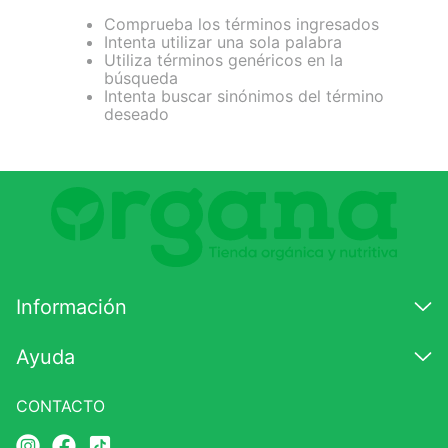
Comprueba los términos ingresados
7
.
glicinato magnesio
Intenta utilizar una sola palabra
Utiliza términos genéricos en la
8
.
magnesio
búsqueda
Intenta buscar sinónimos del término
9
.
melena leon
deseado
10
.
proteina
Información
Ayuda
CONTACTO