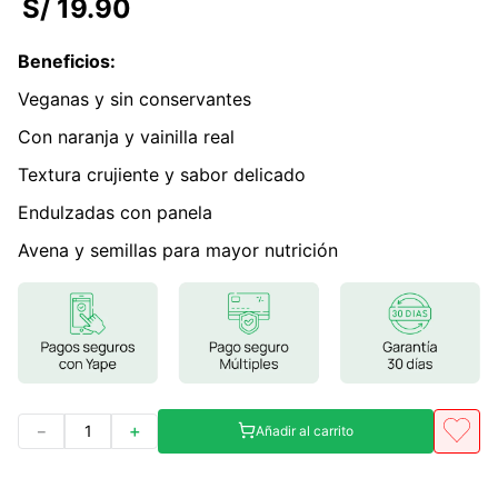
S/
19
.
90
7
.
magnesio
Beneficios
:
8
.
stevia
Veganas y sin conservantes
9
.
ashwagandha
Con naranja y vainilla real
10
.
clorofila
Textura crujiente y sabor delicado
Endulzadas con panela
Avena y semillas para mayor nutrición
－
＋
Añadir al carrito