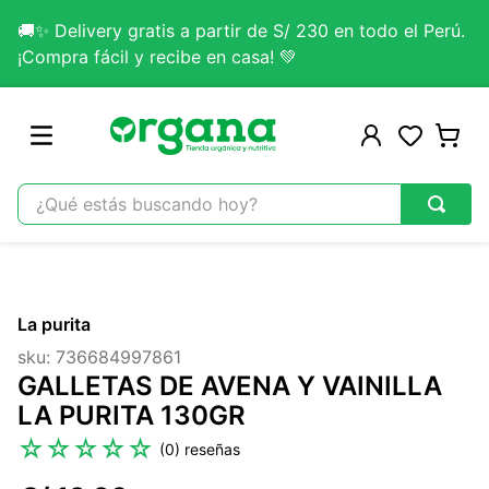
🚚✨ Delivery gratis a partir de S/ 230 en todo el Perú.
¡Compra fácil y recibe en casa! 💚
¿Qué estás buscando hoy?
TÉRMINOS MÁS BUSCADOS
1
.
omega 3
La purita
2
.
citrato magnesio
sku
:
736684997861
3
.
colageno
GALLETAS DE AVENA Y VAINILLA
4
.
kefir
LA PURITA 130GR
5
.
glicinato magnesio
☆
☆
☆
☆
☆
(
0
)
6
.
melena leon