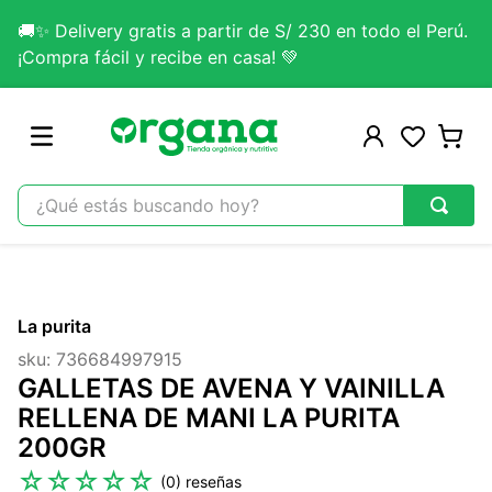
🚚✨ Delivery gratis a partir de S/ 230 en todo el Perú.
¡Compra fácil y recibe en casa! 💚
¿Qué estás buscando hoy?
TÉRMINOS MÁS BUSCADOS
1
.
omega 3
La purita
2
.
citrato magnesio
sku
:
736684997915
3
.
colageno
GALLETAS DE AVENA Y VAINILLA
4
.
kefir
RELLENA DE MANI LA PURITA
200GR
5
.
lab nutrition
☆
☆
☆
☆
☆
(
0
)
6
.
stevia