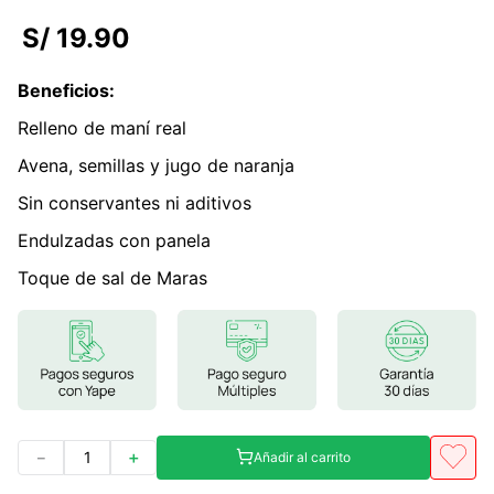
7
.
glicinato magnesio
S/
19
.
90
8
.
magnesio
Beneficios
:
9
.
melena leon
Relleno de maní real
10
.
proteina
Avena, semillas y jugo de naranja
Sin conservantes ni aditivos
Endulzadas con panela
Toque de sal de Maras
－
＋
Añadir al carrito