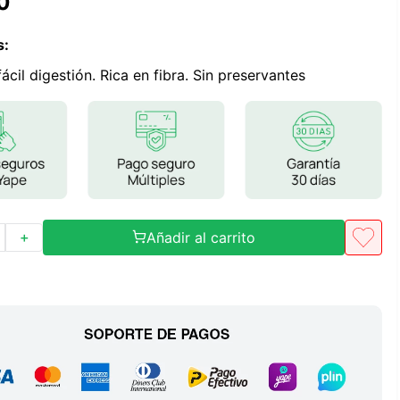
0
Frutos Secos
Frutos Deshidratados
s
:
Ver todo
 fácil digestión. Rica en fibra. Sin preservantes
Mieles
Mermeladas
Ver todo
Añadir al carrito
＋
Barritas Proteicas
Barritas Energeticas
Barritas Veganas
Barritas Naturales
Ver todo