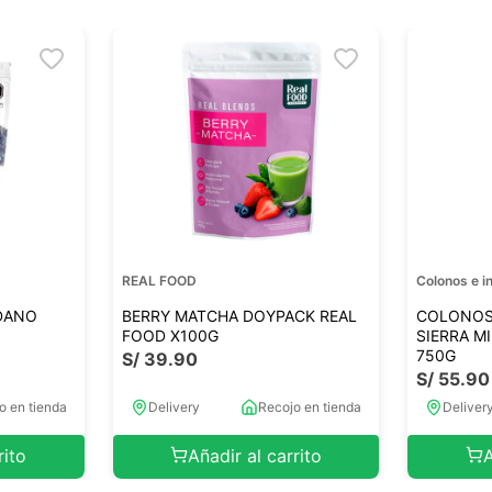
REAL FOOD
Colonos e i
DANO
BERRY MATCHA DOYPACK REAL
COLONOS 
FOOD X100G
SIERRA M
750G
S/
39
.
90
S/
55
.
90
o en tienda
Delivery
Recojo en tienda
Deliver
rito
Añadir al carrito
A