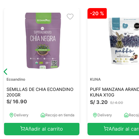
-
20 %
Ecoandino
KUNA
SEMILLAS DE CHIA ECOANDINO
PUFF MANZANA ARAN
200GR
KUNA X10G
S/
16
.
90
S/
3
.
20
S/
4
.
00
Delivery
Recojo en tienda
Delivery
Recoj
Añadir al carrito
Añadir al car