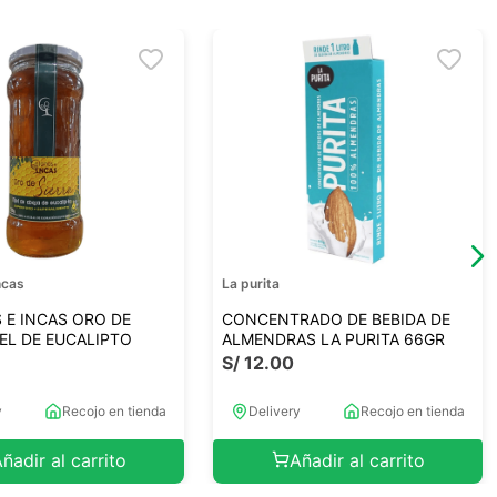
ncas
La purita
E INCAS ORO DE
CONCENTRADO DE BEBIDA DE
IEL DE EUCALIPTO
ALMENDRAS LA PURITA 66GR
S/
12
.
00
y
Recojo en tienda
Delivery
Recojo en tienda
ñadir al carrito
Añadir al carrito