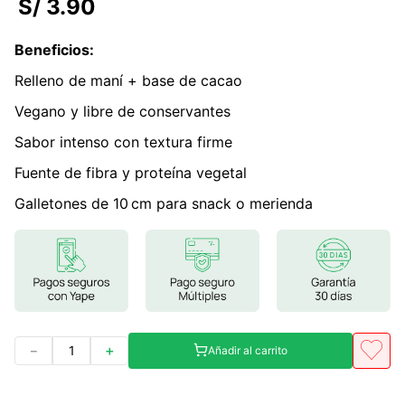
S/
3
.
90
7
.
lab nutrition
Beneficios
:
8
.
magnesio
Relleno de maní + base de cacao
9
.
stevia
Vegano y libre de conservantes
10
.
proteina
Sabor intenso con textura firme
Fuente de fibra y proteína vegetal
Galletones de 10 cm para snack o merienda
－
＋
Añadir al carrito