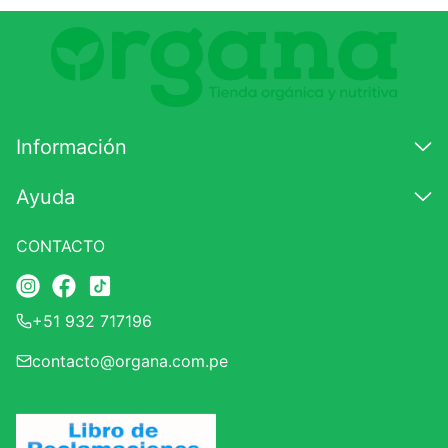
Comentario
Califique el producto de 1 a 5 estrellas
★
★
★
☆
☆
Información
Su nombre
Ayuda
CONTACTO
Correo electrónico
+51 932 717196
Escribir comentario
contacto@organa.com.pe