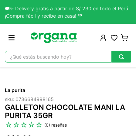
🚚✨ Delivery gratis a partir de S/ 230 en todo el Perú.
¡Compra fácil y recibe en casa! 💚
¿Qué estás buscando hoy?
TÉRMINOS MÁS BUSCADOS
1
.
omega 3
La purita
2
.
citrato magnesio
sku
:
0736684998165
3
.
colageno
GALLETON CHOCOLATE MANI LA
4
.
kefir
PURITA 35GR
5
.
glicinato magnesio
☆
☆
☆
☆
☆
(
0
)
6
.
melena leon