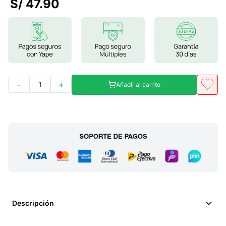
S/
47
.
90
7
.
glicinato magnesio
8
.
magnesio
9
.
melena leon
10
.
proteina
－
＋
Añadir al carrito
Descripción