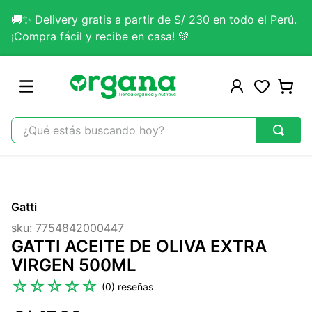
🚚✨ Delivery gratis a partir de S/ 230 en todo el Perú.
¡Compra fácil y recibe en casa! 💚
¿Qué estás buscando hoy?
TÉRMINOS MÁS BUSCADOS
1
.
omega 3
Gatti
2
.
citrato magnesio
sku
:
7754842000447
3
.
colageno
GATTI ACEITE DE OLIVA EXTRA
4
.
kefir
VIRGEN 500ML
5
.
lab nutrition
☆
☆
☆
☆
☆
(
0
)
6
.
stevia