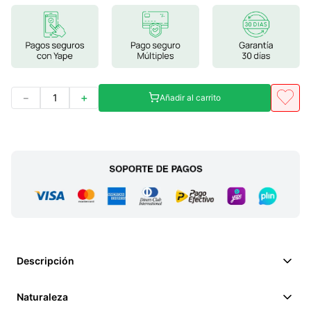
7
.
magnesio
8
.
stevia
9
.
ashwagandha
10
.
clorofila
－
＋
Añadir al carrito
Descripción
Naturaleza