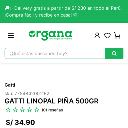
🚚✨ Delivery gratis a partir de S/ 230 en todo el Perú.
¡Compra fácil y recibe en casa! 💚
¿Qué estás buscando hoy?
TÉRMINOS MÁS BUSCADOS
1
.
omega 3
Gatti
2
.
citrato magnesio
sku
:
7754842001192
3
.
colageno
GATTI LINOPAL PIÑA 500GR
4
.
kefir
☆
☆
☆
☆
☆
(
0
)
5
.
glicinato magnesio
S/
34
.
90
6
.
melena leon