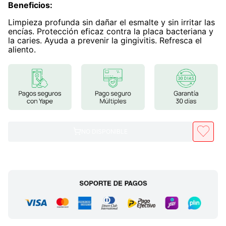
Beneficios
:
7
.
lab nutrition
Limpieza profunda sin dañar el esmalte y sin irritar las
encías. Protección eficaz contra la placa bacteriana y
8
.
magnesio
la caries. Ayuda a prevenir la gingivitis. Refresca el
aliento.
9
.
stevia
10
.
proteina
NO DISPONIBLE