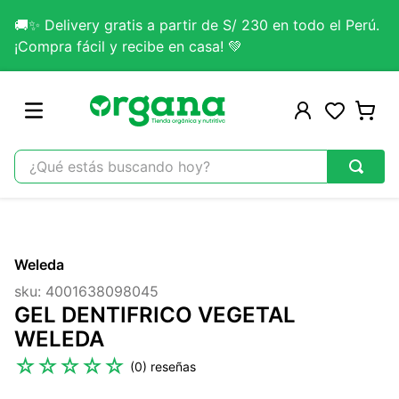
🚚✨ Delivery gratis a partir de S/ 230 en todo el Perú.
¡Compra fácil y recibe en casa! 💚
¿Qué estás buscando hoy?
TÉRMINOS MÁS BUSCADOS
1
.
omega 3
Weleda
2
.
citrato magnesio
sku
:
4001638098045
3
.
colageno
GEL DENTIFRICO VEGETAL
4
.
kefir
WELEDA
5
.
glicinato magnesio
☆
☆
☆
☆
☆
(
0
)
6
.
melena leon