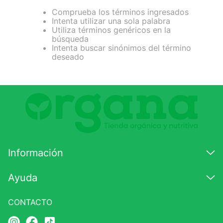
Comprueba los términos ingresados
7
.
magnesio
Intenta utilizar una sola palabra
Utiliza términos genéricos en la
8
.
stevia
búsqueda
Intenta buscar sinónimos del término
9
.
ashwagandha
deseado
10
.
clorofila
Información
Ayuda
CONTACTO