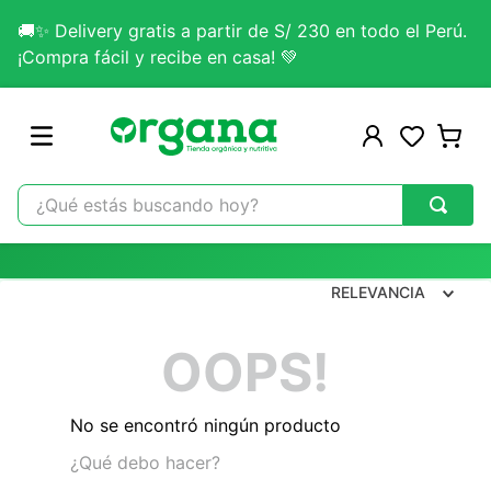
🚚✨ Delivery gratis a partir de S/ 230 en todo el Perú.
¡Compra fácil y recibe en casa! 💚
¿Qué estás buscando hoy?
TÉRMINOS MÁS BUSCADOS
1
.
omega 3
RELEVANCIA
2
.
citrato magnesio
OOPS!
3
.
colageno
4
.
kefir
No se encontró ningún producto
5
.
glicinato magnesio
¿Qué debo hacer?
6
.
melena leon