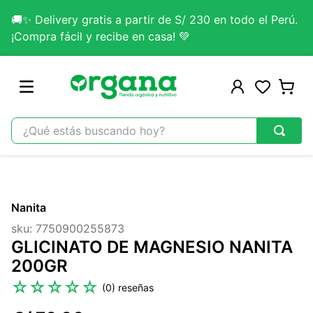
🚚✨ Delivery gratis a partir de S/ 230 en todo el Perú.
¡Compra fácil y recibe en casa! 💚
¿Qué estás buscando hoy?
TÉRMINOS MÁS BUSCADOS
1
.
omega 3
Nanita
2
.
citrato magnesio
sku
:
7750900255873
3
.
colageno
GLICINATO DE MAGNESIO NANITA
4
.
kefir
200GR
5
.
glicinato magnesio
☆
☆
☆
☆
☆
(
0
)
6
.
melena leon