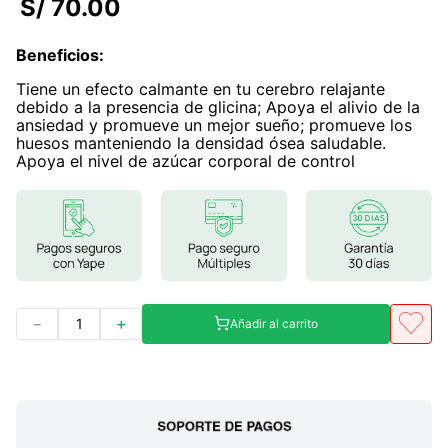
S/
70
.
00
7
.
magnesio
Beneficios
:
8
.
stevia
Tiene un efecto calmante en tu cerebro relajante
9
.
ashwagandha
debido a la presencia de glicina; Apoya el alivio de la
ansiedad y promueve un mejor sueño; promueve los
10
.
clorofila
huesos manteniendo la densidad ósea saludable.
Apoya el nivel de azúcar corporal de control
－
＋
Añadir al carrito