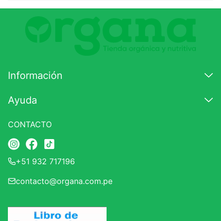
Comentario
Califique el producto de 1 a 5 estrellas
★
★
★
☆
☆
Información
Su nombre
Ayuda
CONTACTO
Correo electrónico
+51 932 717196
Escribir comentario
contacto@organa.com.pe