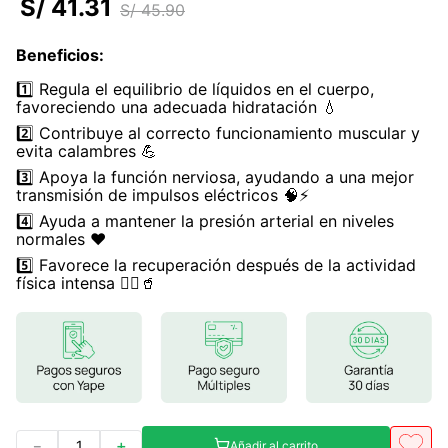
S/
41
.
31
S/
45
.
90
7
.
glicinato magnesio
Beneficios
:
8
.
magnesio
1️⃣ Regula el equilibrio de líquidos en el cuerpo,
9
.
melena leon
favoreciendo una adecuada hidratación 💧
2️⃣ Contribuye al correcto funcionamiento muscular y
10
.
proteina
evita calambres 💪
3️⃣ Apoya la función nerviosa, ayudando a una mejor
transmisión de impulsos eléctricos 🧠⚡
4️⃣ Ayuda a mantener la presión arterial en niveles
normales ❤️
5️⃣ Favorece la recuperación después de la actividad
física intensa 🏃‍♂️🥤
－
＋
Añadir al carrito