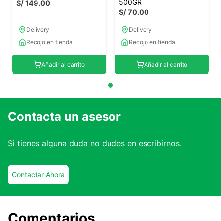
500GR
S/
149
.
00
S/
70
.
00
Delivery
Delivery
Recojo en tienda
Recojo en tienda
Añadir al carrito
Añadir al carrito
Contacta un asesor
Si tienes alguna duda no dudes en escribirnos.
Contactar Ahora
Comentarios