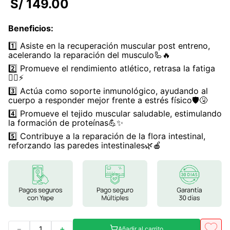
S/
149
.
00
7
.
lab nutrition
Beneficios
:
8
.
magnesio
1️⃣ Asiste en la recuperación muscular post entreno,
9
.
stevia
acelerando la reparación del musculo🦾🔥
2️⃣ Promueve el rendimiento atlético, retrasa la fatiga
10
.
proteina
🏋️‍♂️⚡
3️⃣ Actúa como soporte inmunológico, ayudando al
cuerpo a responder mejor frente a estrés físico🛡️🤧
4️⃣ Promueve el tejido muscular saludable, estimulando
la formación de proteínas💪✨
5️⃣ Contribuye a la reparación de la flora intestinal,
reforzando las paredes intestinales🌿🍎
－
＋
Añadir al carrito