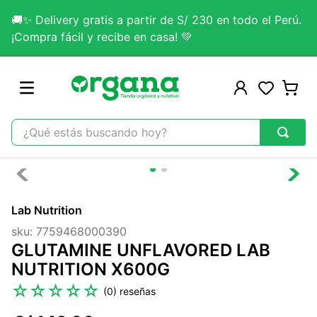
🚚✨ Delivery gratis a partir de S/ 230 en todo el Perú.
¡Compra fácil y recibe en casa! 💚
¿Qué estás buscando hoy?
TÉRMINOS MÁS BUSCADOS
1
.
omega 3
Lab Nutrition
2
.
citrato magnesio
sku
:
7759468000390
3
.
colageno
GLUTAMINE UNFLAVORED LAB
4
.
kefir
NUTRITION X600G
5
.
glicinato magnesio
☆
☆
☆
☆
☆
(
0
)
6
.
melena leon