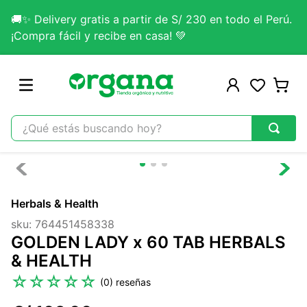
🚚✨ Delivery gratis a partir de S/ 230 en todo el Perú.
¡Compra fácil y recibe en casa! 💚
¿Qué estás buscando hoy?
TÉRMINOS MÁS BUSCADOS
1
.
omega 3
Herbals & Health
2
.
citrato magnesio
sku
:
764451458338
3
.
colageno
GOLDEN LADY x 60 TAB HERBALS
4
.
kefir
& HEALTH
5
.
glicinato magnesio
☆
☆
☆
☆
☆
(
0
)
6
.
melena leon