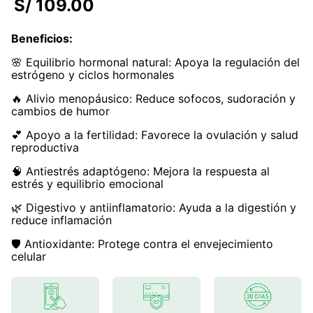
S/
109
.
00
7
.
magnesio
Beneficios
:
8
.
stevia
🌸 Equilibrio hormonal natural: Apoya la regulación del
9
.
ashwagandha
estrógeno y ciclos hormonales
10
.
clorofila
🔥 Alivio menopáusico: Reduce sofocos, sudoración y
cambios de humor
💕 Apoyo a la fertilidad: Favorece la ovulación y salud
reproductiva
🧠 Antiestrés adaptógeno: Mejora la respuesta al
estrés y equilibrio emocional
🌿 Digestivo y antiinflamatorio: Ayuda a la digestión y
reduce inflamación
🛡️ Antioxidante: Protege contra el envejecimiento
celular