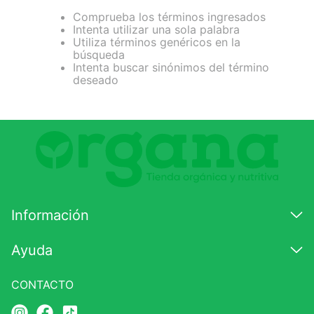
Comprueba los términos ingresados
7
.
lab nutrition
Intenta utilizar una sola palabra
Utiliza términos genéricos en la
8
.
magnesio
búsqueda
Intenta buscar sinónimos del término
9
.
stevia
deseado
10
.
proteina
Información
Ayuda
CONTACTO