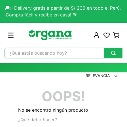
🚚✨ Delivery gratis a partir de S/ 230 en todo el Perú.
¡Compra fácil y recibe en casa! 💚
¿Qué estás buscando hoy?
TÉRMINOS MÁS BUSCADOS
1
.
omega 3
RELEVANCIA
2
.
citrato magnesio
OOPS!
3
.
colageno
4
.
kefir
No se encontró ningún producto
5
.
glicinato magnesio
¿Qué debo hacer?
6
.
melena leon