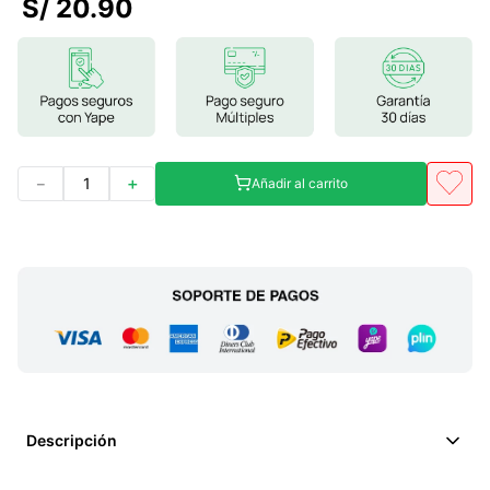
S/
20
.
90
7
.
magnesio
8
.
stevia
9
.
ashwagandha
10
.
clorofila
－
＋
Añadir al carrito
Descripción