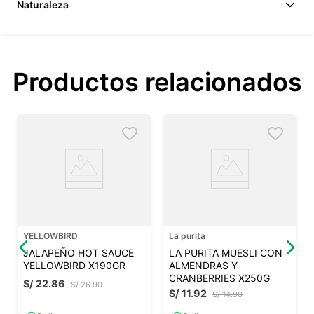
Naturaleza
Productos relacionados
YELLOWBIRD
La purita
JALAPEÑO HOT SAUCE
LA PURITA MUESLI CON
YELLOWBIRD X190GR
ALMENDRAS Y
CRANBERRIES X250G
S/
22
.
86
S/
26
.
90
S/
11
.
92
S/
14
.
90