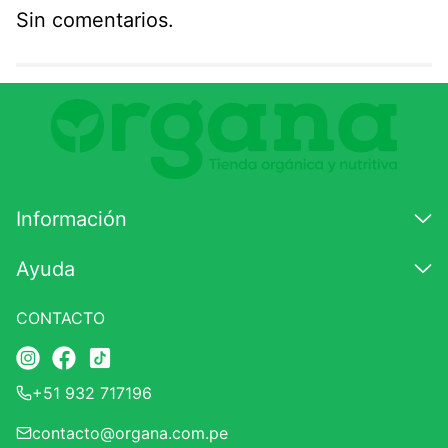
Sin comentarios.
Agregar comentario
Comentario
Califique el producto de 1 a 5 estrellas
★
★
★
☆
☆
Información
Su nombre
Ayuda
CONTACTO
Correo electrónico
+51 932 717196
Escribir comentario
contacto@organa.com.pe