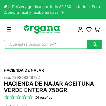
🚚✨ Delivery gratis a partir de S/ 230 en todo el Perú.
¡Compra fácil y recibe en casa! 💚
¿Qué estás buscando hoy?
TÉRMINOS MÁS BUSCADOS
1
.
omega 3
HACIENDA DE NAJAR
2
.
citrato magnesio
sku
:
729208248792
3
.
colageno
HACIENDA DE NAJAR ACEITUNA
4
.
kefir
VERDE ENTERA 750GR
5
.
glicinato magnesio
☆
☆
☆
☆
☆
(
0
)
6
.
melena leon