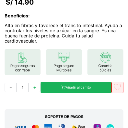
S/
14
.
90
7
.
lab nutrition
Beneficios
:
8
.
magnesio
Alta en fibras y favorece el transito intestinal. Ayuda a
9
.
stevia
controlar los niveles de azúcar en la sangre. Es una
buena fuente de proteína. Cuida tu salud
10
.
proteina
cardiovascular.
－
＋
Añadir al carrito