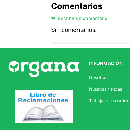
Comentarios
Escribir un comentario
Sin comentarios.
Agregar comentario
Comentario
INFORMACIÓN
Califique el producto de 1 a 5 
Nosotros
★
★
★
☆
☆
Nuestras tiendas
Su nombre
Trabaja con nosotro
Correo electrónico