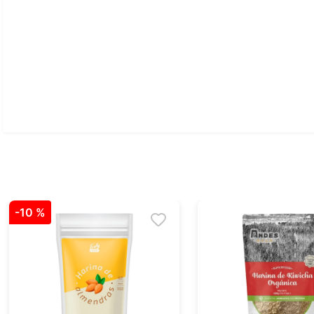
Ver todo
-
10 %