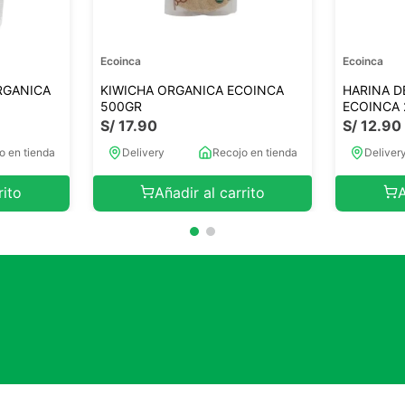
Ecoinca
Ecoinca
RGANICA
KIWICHA ORGANICA ECOINCA
HARINA D
500GR
ECOINCA
S/
17
.
90
S/
12
.
90
o en tienda
Delivery
Recojo en tienda
Deliver
rito
Añadir al carrito
A