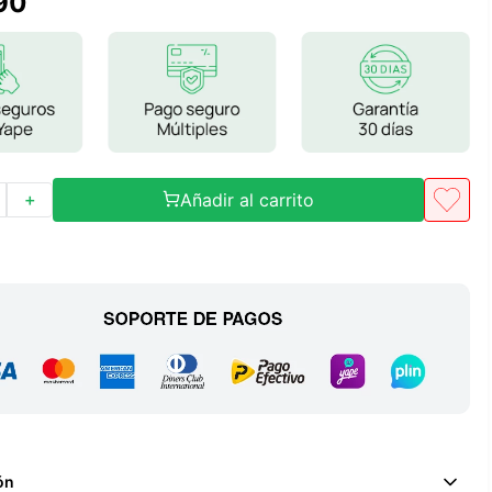
90
Frutos Secos
Frutos Deshidratados
Ver todo
Añadir al carrito
＋
Mieles
Mermeladas
Ver todo
Barritas Proteicas
Barritas Energeticas
Barritas Veganas
Barritas Naturales
ón
Ver todo