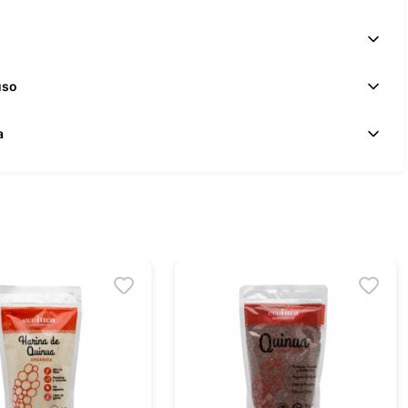
uso
a