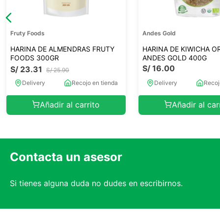
Fruty Foods
Andes Gold
HARINA DE ALMENDRAS FRUTY
HARINA DE KIWICHA O
FOODS 300GR
ANDES GOLD 400G
S/
16
.
00
S/
23
.
31
S/
25
.
90
Delivery
Recojo en tienda
Delivery
Recoj
Añadir al carrito
Añadir al car
Contacta un asesor
Si tienes alguna duda no dudes en escribirnos.