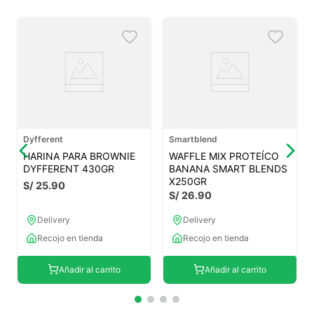
Dyfferent
Smartblend
HARINA PARA BROWNIE
WAFFLE MIX PROTEÍCO
DYFFERENT 430GR
BANANA SMART BLENDS
X250GR
S/
25
.
90
S/
26
.
90
Delivery
Delivery
Recojo en tienda
Recojo en tienda
Añadir al carrito
Añadir al carrito