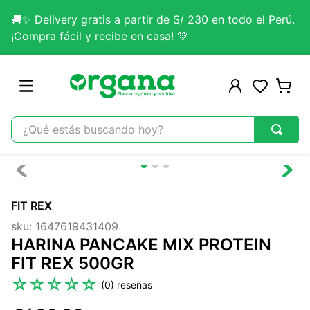
🚚✨ Delivery gratis a partir de S/ 230 en todo el Perú.
¡Compra fácil y recibe en casa! 💚
¿Qué estás buscando hoy?
TÉRMINOS MÁS BUSCADOS
1
.
omega 3
FIT REX
2
.
citrato magnesio
sku
:
1647619431409
3
.
colageno
HARINA PANCAKE MIX PROTEIN
4
.
kefir
FIT REX 500GR
5
.
glicinato magnesio
☆
☆
☆
☆
☆
(
0
)
6
.
melena leon