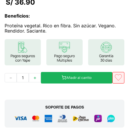
S/
36
.
90
7
.
lab nutrition
Beneficios
:
8
.
magnesio
Proteína vegetal. Rico en fibra. Sin azúcar. Vegano.
9
.
stevia
Rendidor. Saciante.
10
.
proteina
－
＋
Añadir al carrito