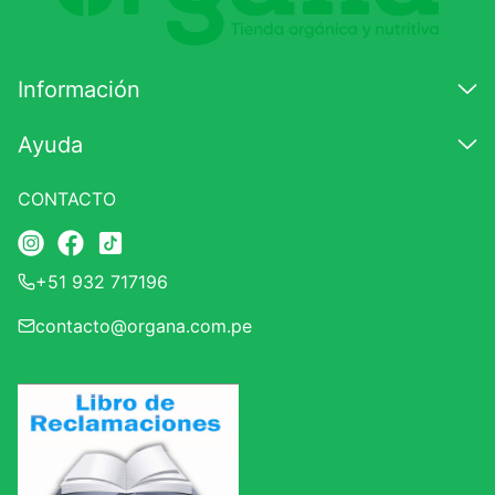
Califique el producto de 1 a 5 estrellas
★
★
★
☆
☆
Información
Su nombre
Ayuda
CONTACTO
Correo electrónico
+51 932 717196
Escribir comentario
contacto@organa.com.pe
ENVIAR COMENTARIO