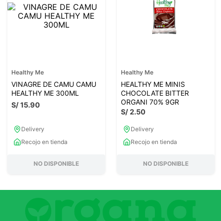
7
.
magnesio
8
.
melena leon
9
.
stevia
10
.
proteina
Healthy Me
Healthy Me
VINAGRE DE CAMU CAMU
HEALTHY ME MINIS
HEALTHY ME 300ML
CHOCOLATE BITTER
ORGANI 70% 9GR
S/
15
.
90
S/
2
.
50
Delivery
Delivery
Recojo en tienda
Recojo en tienda
NO DISPONIBLE
NO DISPONIBLE