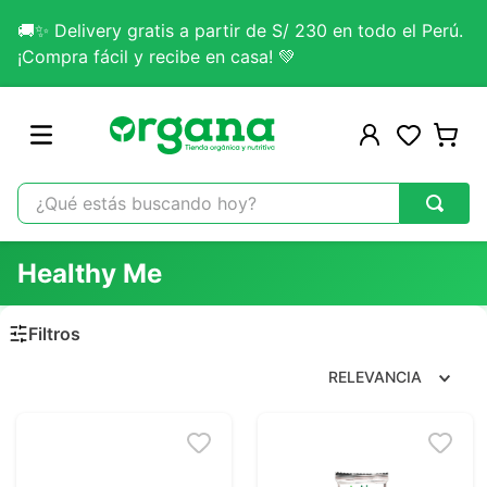
🚚✨ Delivery gratis a partir de S/ 230 en todo el Perú.
¡Compra fácil y recibe en casa! 💚
¿Qué estás buscando hoy?
TÉRMINOS MÁS BUSCADOS
Healthy Me
1
.
omega 3
2
.
citrato magnesio
3
.
colageno
RELEVANCIA
4
.
lab nutrition
5
.
kefir
6
.
glicinato magnesio